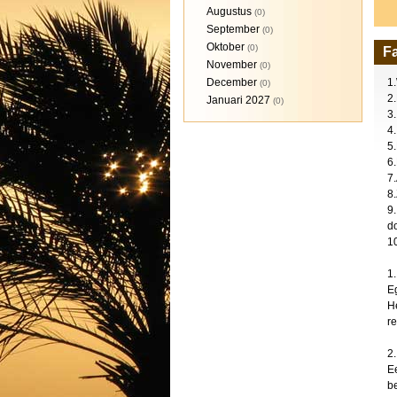
Augustus
(0)
September
(0)
Oktober
(0)
F
November
(0)
December
1.
(0)
2
Januari 2027
(0)
3
4
5
6.
7
8
9
do
1
1.
Eg
He
r
2.
E
be