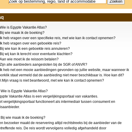
Ras Um El Sid
(5)
Sahl Hasheesh
(5)
Nabq En Nabq Bay
(5)
aq
Port Ghalib
(4)
Soma Bay
(1)
Wie is Egypte Vakantie Atlas?
Montazah
(1)
.Bij wie maak ik de boeking?
.Ik heb vragen over een specifieke reis, met wie kan ik contact opnemen?
.Ik heb vragen over een geboekte reis?
.Bij wie kan ik een geboekte reis annuleren?
Bij wij kan ik terecht voor eventuele klachten?
.Aan wie moet ik de reissom betalen?
.Zijn alle aanbieders aangesloten bij de SGR of ANVR?
.Ik heb net een mooie aanbiedingen gevonden op jullie website, maar wanneer ik
orklik staat vermeld dat de aanbieding niet meer beschikbaar is. Hoe kan dit?
0.Mijn vraag is niet beantwoord, met wie kan ik contact opnemen?
 Wie is Egypte Vakantie Atlas?
ypte Vakantie Atlas is een vergelijkingsportaal van vakanties.
t vergelijkingsportaal functioneert als intermediair tussen consument en
eisaanbieder.
 Bij wie maak ik de boeking?
en bezoeker maakt de reservering altijd rechtstreeks bij de aanbieder van de
treffende reis. De reis wordt vervolgens volledig afgehandeld door