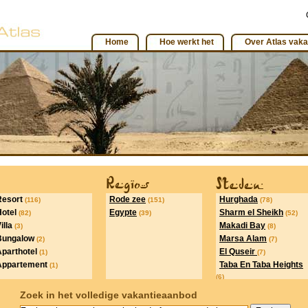
Home
Hoe werkt het
Over Atlas vaka
Resort
Rode zee
Hurghada
(116)
(151)
(78)
Hotel
Egypte
Sharm el Sheikh
(82)
(39)
(52)
illa
Makadi Bay
(3)
(8)
Bungalow
Marsa Alam
(2)
(7)
Aparthotel
El Quseir
(1)
(7)
Appartement
Taba En Taba Heights
(1)
(6)
Naama Bay
(6)
Zoek in het volledige vakantieaanbod
Luxor
(5)