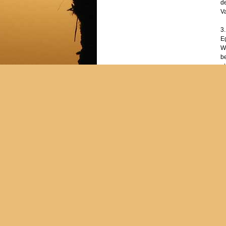
de
V
3.
Eg
Wi
be
et
4
Vr
r
5.
D
U 
6.
W
of
Le
w
fu
Kl
d