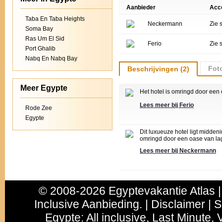
Aanbieder
Acc
Taba En Taba Heights
Neckermann
Zie 
Soma Bay
Ras Um El Sid
Ferio
Zie 
Port Ghalib
Nabq En Nabq Bay
Foto
Beschrijvingen (2)
Meer Egypte
Het hotel is omringd door een 
Lees meer bij Ferio
Rode Zee
Egypte
Dit luxueuze hotel ligt middeni
omringd door een oase van lag
Lees meer bij Neckermann
© 2008-2026 Egyptevakantie Atlas |
Inclusive Aanbieding. | Disclaimer | 
Egypte
:
All inclusive
,
Last Minute
, 