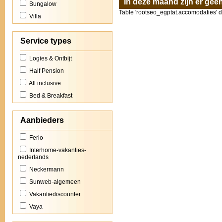
In deze maand zijn er ge
Bungalow
Table 'rootseo_egptat.accomodaties' do
Villa
Service types
Logies & Ontbijt
Half Pension
All inclusive
Bed & Breakfast
Aanbieders
Ferio
Interhome-vakanties-
nederlands
Neckermann
Sunweb-algemeen
Vakantiediscounter
Vaya