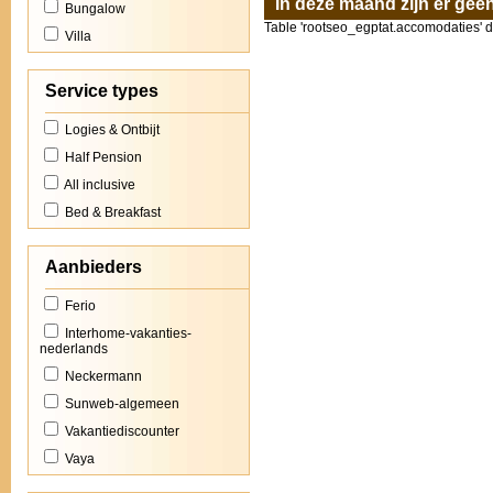
In deze maand zijn er ge
Bungalow
Table 'rootseo_egptat.accomodaties' do
Villa
Service types
Logies & Ontbijt
Half Pension
All inclusive
Bed & Breakfast
Aanbieders
Ferio
Interhome-vakanties-
nederlands
Neckermann
Sunweb-algemeen
Vakantiediscounter
Vaya