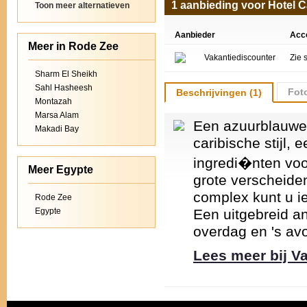
1 aanbieding voor Hotel 
Toon meer alternatieven
Aanbieder
Acc
Meer in Rode Zee
Vakantiediscounter
Zie 
Sharm El Sheikh
Sahl Hasheesh
Foto
Beschrijvingen (1)
Montazah
Marsa Alam
Een azuurblauwe 
Makadi Bay
caribische stijl
ingredi�nten voo
Meer Egypte
grote verscheiden
complex kunt u i
Rode Zee
Egypte
Een uitgebreid a
overdag en 's av
Lees meer bij V