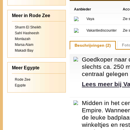
Aanbieder
Acc
Meer in Rode Zee
Vaya
Zie 
Sharm El Sheikh
Vakantiediscounter
Zie 
Sahl Hasheesh
Montazah
Marsa Alam
Foto
Beschrijvingen (2)
Makadi Bay
Goedkoper naar de
slechts ca. 250 m
Meer Egypte
centraal gelegen 
Rode Zee
Lees meer bij V
Egypte
Midden in het cen
Empire. Wanneer je
de leuke badplaa
winkeltjes en res