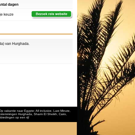
ntal dagen
ije keuze
ada) van Hurghada.
 Op
vakantie naar Egypte
:
All inclusive
,
Last Minute
,
e bestemmingen
Hurghada
,
Sharm El Sheikh
, Cairo,
biedingen op een rij!