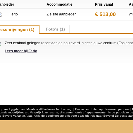
anbieder
Accommodatie
Prijs vanaf
Aa
€ 513,00
Ferio
Zie site aanbieder
vr
Foto's (1)
eschrijvingen (1)
Zeer centraal gelegen resort aan de boulevard in het nieuwe centrum (Esplan
Lees meer bij Ferio
 uw Egypte Last Minute & All Inclusive Aanbieding. | Disclaimer | Sitemap |
Premium partners
|
akantie mogelijkheden. Vergelijk luxe resorts, vijfsterren hotels of appartementen in de populair
 Egypte Vakantie Atlas. Altijd de goedkoopste prijs voor dezelfde reis naar Egypte! De beste aan