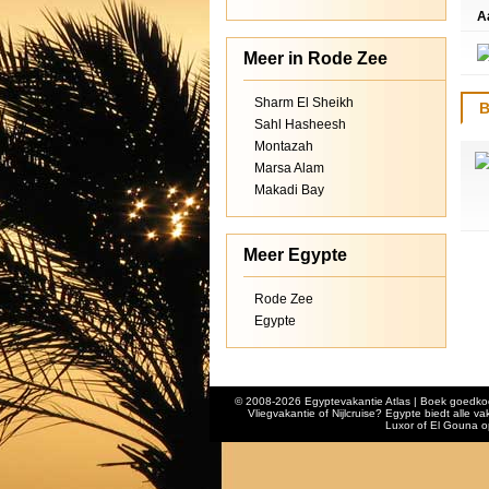
A
Meer in Rode Zee
Sharm El Sheikh
B
Sahl Hasheesh
Montazah
Marsa Alam
Makadi Bay
Meer Egypte
Rode Zee
Egypte
© 2008-2026 Egyptevakantie Atlas | Boek goedkoop
Vliegvakantie of Nijlcruise? Egypte biedt alle v
Luxor of El Gouna op