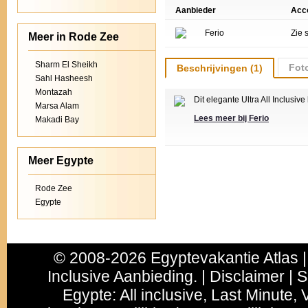
Aanbieder
Acc
Ferio
Zie 
Meer in Rode Zee
Sharm El Sheikh
Foto
Beschrijvingen (1)
Sahl Hasheesh
Montazah
Dit elegante Ultra All Inclusi
Marsa Alam
Lees meer bij Ferio
Makadi Bay
Meer Egypte
Rode Zee
Egypte
© 2008-2026 Egyptevakantie Atlas |
Inclusive Aanbieding. | Disclaimer | 
Egypte
:
All inclusive
,
Last Minute
, 