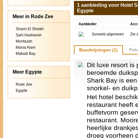
1 aanbieding voor Hotel S
Egypte
Meer in Rode Zee
Aanbieder
Acc
Sharm El Sheikh
Sunweb-algemeen
Zie 
Sahl Hasheesh
Montazah
Marsa Alam
Foto
Beschrijvingen (1)
Makadi Bay
Dit luxe resort i
beroemde duikspot
Meer Egypte
Shark Bay is een
Rode Zee
snorkel- en duikp
Egypte
Het hotel beschi
restaurant heeft 
buffetvorm geserv
restaurant. Moor
heerlijke drankje
droeg voorheen 