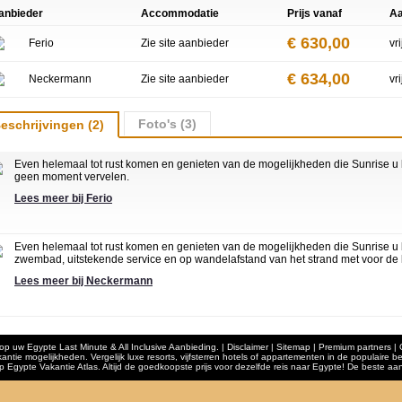
anbieder
Accommodatie
Prijs vanaf
Aa
€ 630,00
Ferio
Zie site aanbieder
vr
€ 634,00
Neckermann
Zie site aanbieder
vr
Foto's (3)
eschrijvingen (2)
Even helemaal tot rust komen en genieten van de mogelijkheden die Sunrise u bi
geen moment vervelen.
Lees meer bij Ferio
Even helemaal tot rust komen en genieten van de mogelijkheden die Sunrise u bied
zwembad, uitstekende service en op wandelafstand van het strand met voor de kus
Lees meer bij Neckermann
 uw Egypte Last Minute & All Inclusive Aanbieding. | Disclaimer | Sitemap |
Premium partners
|
akantie mogelijkheden. Vergelijk luxe resorts, vijfsterren hotels of appartementen in de populair
 Egypte Vakantie Atlas. Altijd de goedkoopste prijs voor dezelfde reis naar Egypte! De beste aan