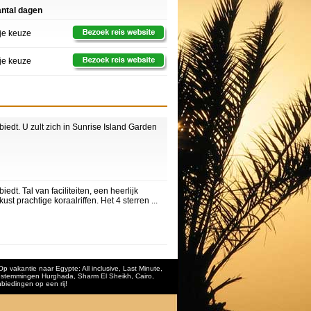
ntal dagen
ije keuze
ije keuze
edt. U zult zich in Sunrise Island Garden
t. Tal van faciliteiten, een heerlijk
t prachtige koraalriffen. Het 4 sterren ...
 Op
vakantie naar Egypte
:
All inclusive
,
Last Minute
,
e bestemmingen
Hurghada
,
Sharm El Sheikh
, Cairo,
biedingen op een rij!