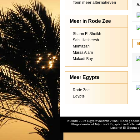
Toon meer alternatieven
A
Meer in Rode Zee
Sharm El Sheikh
Sahl Hasheesh
B
Montazah
Marsa Alam
Makadi Bay
Meer Egypte
Rode Zee
Egypte
© 2008-2026 Egyptevakantie Atlas | Boek goedkoop
Vliegvakantie of Nijlcruise? Egypte biedt alle v
Luxor of El Gouna op